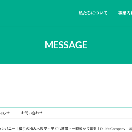
私たちについて
事業内
MESSAGE
知らせ
お問い合わせ
フカンパニー｜横浜の積み木教室・子ども教育・一時預かり事業｜D-Life Company｜JR石川町 Al