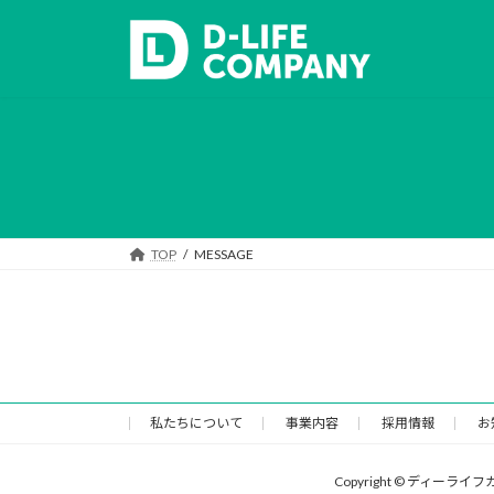
コ
ナ
ン
ビ
テ
ゲ
ン
ー
ツ
シ
へ
ョ
ス
ン
キ
に
ッ
移
プ
動
TOP
MESSAGE
私たちについて
事業内容
採用情報
お
Copyright © ディーライ